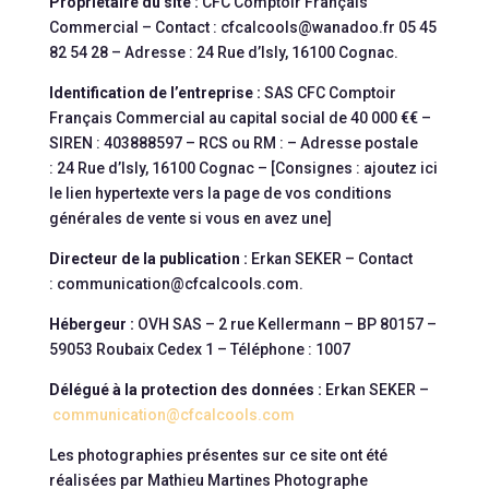
Propriétaire du site :
CFC Comptoir Français
Commercial
– Contact :
cfcalcools@wanadoo.fr
05 45
82 54 28
– Adresse :
24 Rue d’Isly, 16100 Cognac
.
Identification de l’entreprise :
SAS
CFC Comptoir
Français Commercial
au capital social de
40 000 €
€ –
SIREN :
403888597
– RCS ou RM :
– Adresse postale
:
24 Rue d’Isly, 16100 Cognac
–
[Consignes : ajoutez ici
le lien hypertexte vers la page de vos conditions
générales de vente si vous en avez une]
Directeur de la publication :
Erkan SEKER
– Contact
:
communication@cfcalcools.com
.
Hébergeur :
OVH SAS – 2 rue Kellermann – BP 80157 –
59053 Roubaix Cedex 1 – Téléphone : 1007
Délégué à la protection des données :
Erkan SEKER
–
communication@cfcalcools.com
Les photographies présentes sur ce site ont été
réalisées par Mathieu Martines Photographe