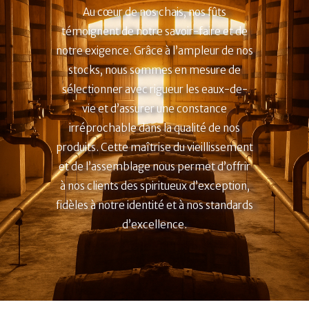
Au cœur de nos chais, nos fûts
témoignent de notre savoir-faire et de
notre exigence. Grâce à l’ampleur de nos
stocks, nous sommes en mesure de
sélectionner avec rigueur les eaux-de-
vie et d’assurer une constance
irréprochable dans la qualité de nos
produits. Cette maîtrise du vieillissement
et de l’assemblage nous permet d’offrir
à nos clients des spiritueux d’exception,
fidèles à notre identité et à nos standards
d’excellence.