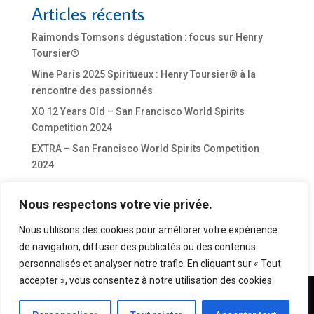
Articles récents
Raimonds Tomsons dégustation : focus sur Henry
Toursier®
Wine Paris 2025 Spiritueux : Henry Toursier® à la
rencontre des passionnés
XO 12 Years Old – San Francisco World Spirits
Competition 2024
EXTRA – San Francisco World Spirits Competition
2024
Commentaires récents
Nous respectons votre vie privée.
Aucun commentaire à afficher.
Nous utilisons des cookies pour améliorer votre expérience
de navigation, diffuser des publicités ou des contenus
personnalisés et analyser notre trafic. En cliquant sur « Tout
accepter », vous consentez à notre utilisation des cookies.
COGNAC HENRY TOURSIER© COPYRIGHT 2024 - L’abus d’alcool
est dangereux pour la santé, à consommer avec modération.